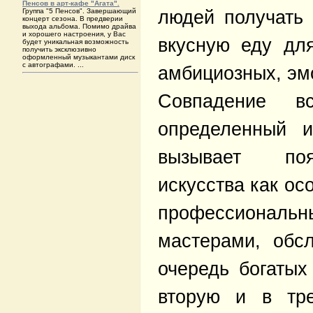
Пенсов в арт-кафе "Агата".
Группа "5 Пенсов". Завершающий
людей получать
концерт сезона. В предверии
выхода альбома. Помимо драйва
и хорошего настроения, у Вас
вкусную еду дл
будет уникальная возможность
получить эксклюзивно
оформленный музыкантами диск
с автографами. ...
амбициозных, эм
Совпадение в
определенный и
вызывает поя
искусства как ос
профессиона
мастерами, обс
очередь богатых
вторую и в тре