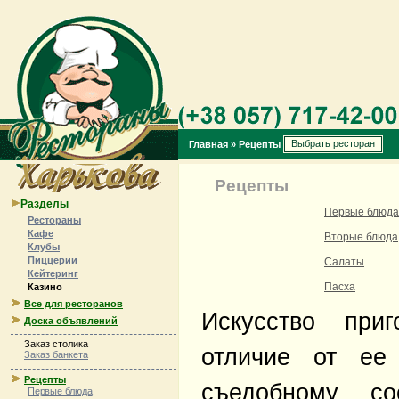
Выбрать ресторан
Главная
»
Рецепты
Рецепты
Разделы
Первые блюда
Рестораны
Кафе
Вторые блюда
Клубы
Пиццерии
Салаты
Кейтеринг
Пасха
Казино
Все для ресторанов
Искусство при
Доска объявлений
Заказ столика
отличие от ее 
Заказ банкета
Рецепты
съедобному с
Первые блюда