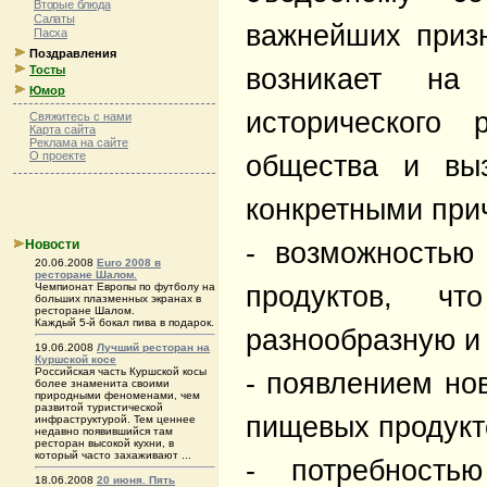
Вторые блюда
Салаты
важнейших приз
Пасха
Поздравления
Тосты
возникает на
Юмор
исторического 
Свяжитесь с нами
Карта сайта
Реклама на сайте
О проекте
общества и вы
конкретными при
Новости
- возможностью
20.06.2008
Euro 2008 в
ресторане Шалом.
Чемпионат Европы по футболу на
продуктов, ч
больших плазменных экранах в
ресторане Шалом.
Каждый 5-й бокал пива в подарок.
разнообразную и 
19.06.2008
Лучший ресторан на
Куршской косе
Российская часть Куршской косы
- появлением но
более знаменита своими
природными феноменами, чем
развитой туристической
пищевых продукт
инфраструктурой. Тем ценнее
недавно появившийся там
ресторан высокой кухни, в
который часто захаживают ...
- потребность
18.06.2008
20 июня. Пять