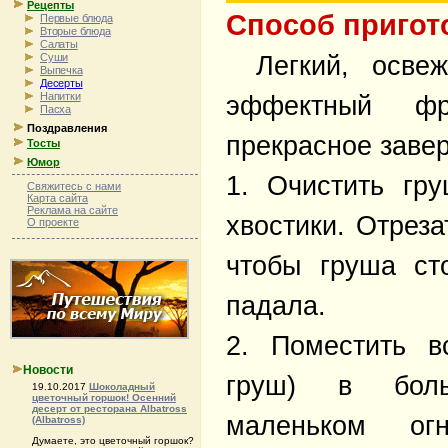
Рецепты
Способ пригот
Первые блюда
Вторые блюда
Салаты
Легкий, осве
Суши
Выпечка
Десерты
Напитки
эффектный фр
Пасха
Поздравления
прекрасное заве
Тосты
Юмор
1. Очистить гр
Свяжитесь с нами
Карта сайта
Реклама на сайте
хвостики. Отреза
О проекте
чтобы груша ст
падала.
2. Поместить в
Новости
груш) в бол
19.10.2017
Шоколадный
цветочный горшок! Осенний
десерт от ресторана Albatross
маленьком ог
(Albatross)
Думаете, это цветочный горшок?