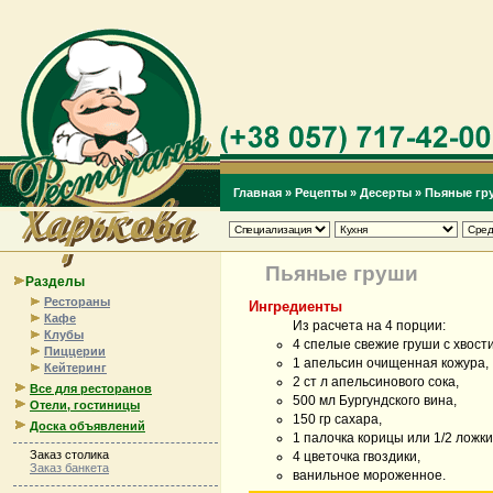
Главная
»
Рецепты
»
Десерты
»
Пьяные гр
Пьяные груши
Разделы
Рестораны
Ингредиенты
Кафе
Из расчета на 4 порции:
Клубы
4 спелые свежие груши с хвост
Пиццерии
1 апельсин очищенная кожура,
Кейтеринг
2 ст л апельсинового сока,
Все для ресторанов
500 мл Бургундского вина,
Отели, гостиницы
150 гр сахара,
Доска объявлений
1 палочка корицы или 1/2 ложки
Заказ столика
4 цветочка гвоздики,
Заказ банкета
ванильное мороженное.