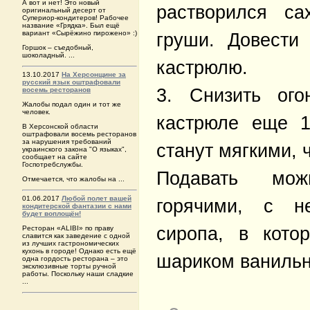
А вот и нет! Это новый
растворился са
оригинальный десерт от
Супериор-кондитеров! Рабочее
название «Грядка». Был ещё
вариант «Сырёжино пирожено» :)
груши. Довести
Горшок – съедобный,
шоколадный. ...
кастрюлю.
13.10.2017
На Херсонщине за
русский язык оштрафовали
3. Снизить ог
восемь ресторанов
Жалобы подал один и тот же
человек.
кастрюле еще 1
В Херсонской области
оштрафовали восемь ресторанов
за нарушения требований
станут мягкими, 
украинского закона "О языках",
сообщает на сайте
Госпотребслужбы.
Подавать мо
Отмечается, что жалобы на ...
01.06.2017
Любой полет вашей
горячими, с н
кондитерской фантазии с нами
будет воплощён!
сиропа, в кото
Ресторан «ALIBI» по праву
славится как заведение с одной
из лучших гастрономических
кухонь в городе! Однако есть ещё
шариком ванильн
одна гордость ресторана – это
эксклюзивные торты ручной
работы. Поскольку наши сладкие
...