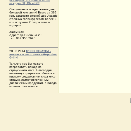
каждую ПТ, СБ и ВС!
Специальное предложение для
большой компании! Всего за 399
грн. закажите вкуснейшее Аssado
(телячью голяшку) весом более 3
кг и получите 2 литра пива в
подарок!
Ждем Вас!
Адрес: пр-т Ленина 20.
тел. 067 353 2626
...
28.03.2014
МЯСО СТРАУСА -
новинка в ресторане «Argentina
Grill»!
Только у нас Вы можете
попробовать блюда из
страусиного мяса. Благодаря
высокому содержанию белков и
низкому содержанию жира мясо
страуса является полезным
диетическим продуктом, а блюда
из него отличаются ...