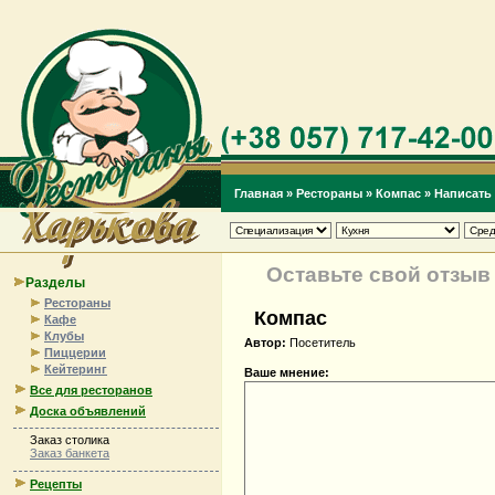
Главная
»
Рестораны
»
Компас
» Написать
Оставьте свой отзыв
Разделы
Рестораны
Компас
Кафе
Клубы
Автор:
Посетитель
Пиццерии
Кейтеринг
Ваше мнение:
Все для ресторанов
Доска объявлений
Заказ столика
Заказ банкета
Рецепты