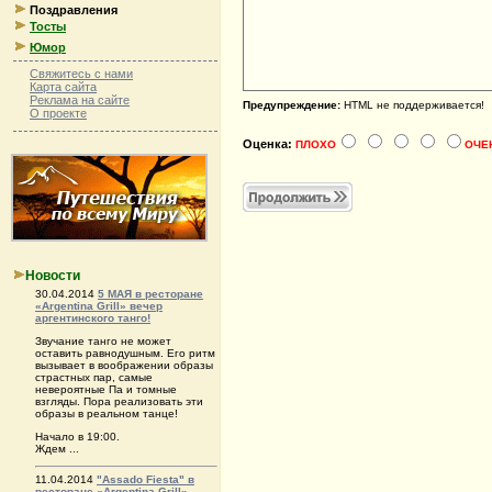
Поздравления
Тосты
Юмор
Свяжитесь с нами
Карта сайта
Реклама на сайте
Предупреждение:
HTML не поддерживается!
О проекте
Оценка:
ПЛОХО
ОЧЕ
Новости
30.04.2014
5 МАЯ в ресторане
«Argentina Grill» вечер
аргентинского танго!
Звучание танго не может
оставить равнодушным. Его ритм
вызывает в воображении образы
страстных пар, самые
невероятные Па и томные
взгляды. Пора реализовать эти
образы в реальном танце!
Начало в 19:00.
Ждем ...
11.04.2014
"Аssado Fiesta" в
ресторане «Argentina Grill»