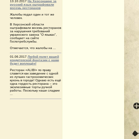
13.10.2017
На Херсонщине за
русский язык оштрафовали
восемь ресторанов
Жалобы подал один и тот же
человек.
В Херсонской области
оштрафовали восемь ресторанов
за нарушения требований
украинского закона "О языках",
сообщает на сайте
Госпотребслужбы.
Отмечается, что жалобы на ...
01.06.2017
Любой полет вашей
кондитерской фантазии с нами
будет воплощён!
Ресторан «ALIBI» по праву
славится как заведение с одной
из лучших гастрономических
кухонь в городе! Однако есть ещё
одна гордость ресторана – это
эксклюзивные торты ручной
работы. Поскольку наши сладкие
...