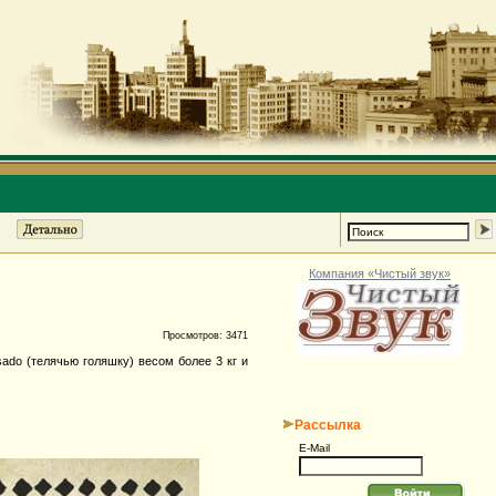
Компания «Чистый звук»
Просмотров: 3471
ado (телячью голяшку) весом более 3 кг и
Рассылка
E-Mail