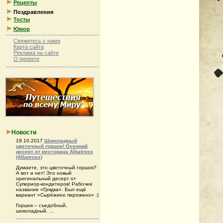
Рецепты
Поздравления
Тосты
Юмор
Свяжитесь с нами
Карта сайта
Реклама на сайте
О проекте
Новости
19.10.2017
Шоколадный
цветочный горшок! Осенний
десерт от ресторана Albatross
(Albatross)
Думаете, это цветочный горшок?
А вот и нет! Это новый
оригинальный десерт от
Супериор-кондитеров! Рабочее
название «Грядка». Был ещё
вариант «Сырёжино пирожено» :)
Горшок – съедобный,
шоколадный. ...