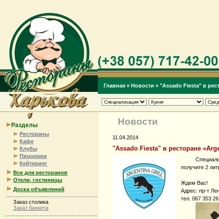
Главная
»
Новости
»
"Аssado Fiesta" в рес
Новости
Разделы
Рестораны
11.04.2014
Кафе
"Аssado Fiesta" в ресторане «Arge
Клубы
Пиццерии
Специаль
Кейтеринг
получите 2 лит
Все для ресторанов
Отели, гостиницы
Ждем Вас!
Доска объявлений
Адрес: пр-т Ле
тел. 067 353 2
Заказ столика
Заказ банкета