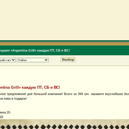
торане «Argentina Grill» каждую ПТ, СБ и ВС!
ntina Grill» каждую ПТ, СБ и ВС!
ное предложение для большой компании! Всего за 399 грн. закажите вкуснейшее Аss
ра пива в подарок!
нина 20.
626