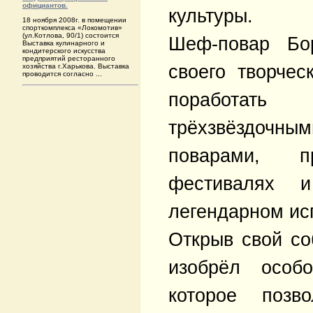
официантов.
культуры.
18 ноября 2008г. в помещении
спорткомплекса «Локомотив»
(ул.Котлова, 90/1) состоится
Шеф-повар Бо
Выставка кулинарного и
кондитерского искусства
предприятий ресторанного
своего творчес
хозяйства г.Харькова. Выставка
проводится согласно ...
поработат
трёхзвёздоч
поварами, 
фестивалях 
легендарном исп
Открыв свой со
изобрёл особ
которое позв