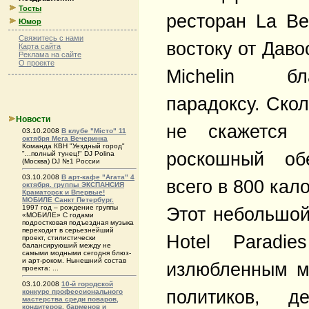
Тосты
ресторан La Be
Юмор
Свяжитесь с нами
востоку от Даво
Карта сайта
Реклама на сайте
О проекте
Michelin бл
парадоксу. Скол
Новости
не скажется
03.10.2008
В клубе "Місто" 11
октября Мега Вечеринка
Команда КВН "Уездный город"
роскошный об
"...полный тунец!" DJ Polina
(Москва) DJ №1 России
03.10.2008
В арт-кафе "Агата" 4
всего в 800 кал
октября. группы ЭКСПАНСИЯ
Краматорск и Впервые!
МОБИЛЕ Санкт Петербург.
1997 год – рождение группы
Этот небольшой
«МОБИЛЕ» С годами
подростковая подъездная музыка
переходит в серьезнейший
Hotel Paradi
проект, стилистически
балансируюший между не
самыми модными сегодня блюз-
и арт-роком. Нынешний состав
излюбленным м
проекта: ...
03.10.2008
10-й городской
политиков, д
конкурс профессионального
мастерства среди поваров,
кондитеров, барменов и