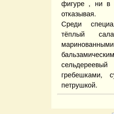
фигуре , ни в
отказывая.
Среди специа
тёплый са
маринованн
бальзамически
сельдереевый
гребешками, 
петрушкой.