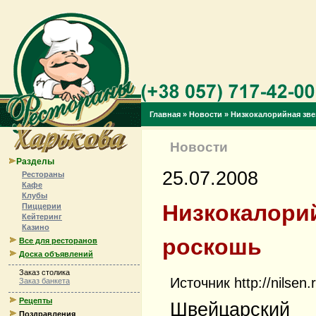
Главная
»
Новости
»
Низкокалорийная зве
Новости
Разделы
25.07.2008
Рестораны
Кафе
Клубы
Низкокалори
Пиццерии
Кейтеринг
Казино
роскошь
Все для ресторанов
Доска объявлений
Заказ столика
Источник http://nilsen.r
Заказ банкета
Рецепты
Швейцарский
Поздравления