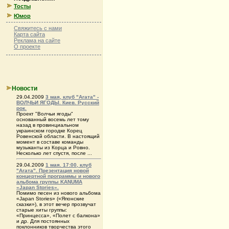
Тосты
Юмор
Свяжитесь с нами
Карта сайта
Реклама на сайте
О проекте
Новости
29.04.2009
3 мая, клуб "Агата" -
ВОЛЧЬИ ЯГОДЫ. Киев. Русский
рок.
Проект "Волчьи ягоды"
основанный восемь лет тому
назад в провинциальном
украинском городке Корец
Ровенской области. В настоящий
момент в составе команды
музыканты из Корца и Ровно.
Несколько лет спустя, после ...
29.04.2009
1 мая. 17:00, клуб
"Агата". Презентация новой
концертной программы и нового
альбома группы KANUMA
«Japan Stories».
Помимо песен из нового альбома
«Japan Stories» («Японские
сказки»), в этот вечер прозвучат
старые хиты группы:
«Принцесса», «Полет с балкона»
и др. Для постоянных
поклонников творчества этого