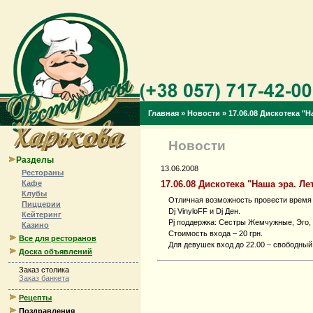
Главная
»
Новости
»
17.06.08 Дискотека "Н
Новости
Разделы
13.06.2008
Рестораны
17.06.08 Дискотека "Наша эра. Ле
Кафе
Клубы
Отличная возможность провести время
Пиццерии
Dj VinyloFF и Dj Ден.
Кейтеринг
Pj поддержка: Сестры Жемчужные, Эго, 
Казино
Стоимость входа – 20 грн.
Все для ресторанов
Для девушек вход до 22.00 – свободный
Доска объявлений
Заказ столика
Заказ банкета
Рецепты
Поздравления