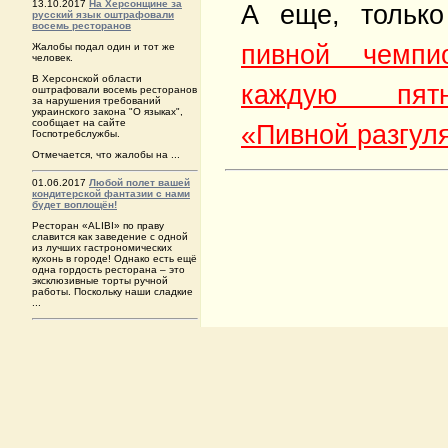
13.10.2017
На Херсонщине за
А еще, тольк
русский язык оштрафовали
восемь ресторанов
пивной чемп
Жалобы подал один и тот же
человек.
В Херсонской области
каждую пятн
оштрафовали восемь ресторанов
за нарушения требований
украинского закона "О языках",
сообщает на сайте
«Пивной разгул
Госпотребслужбы.
Отмечается, что жалобы на ...
01.06.2017
Любой полет вашей
кондитерской фантазии с нами
будет воплощён!
Ресторан «ALIBI» по праву
славится как заведение с одной
из лучших гастрономических
кухонь в городе! Однако есть ещё
одна гордость ресторана – это
эксклюзивные торты ручной
работы. Поскольку наши сладкие
...