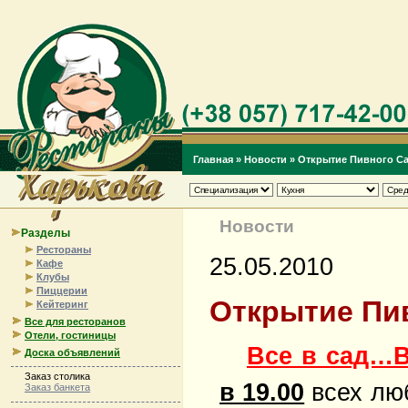
Главная
»
Новости
»
Открытие Пивного Са
Новости
Разделы
Рестораны
25.05.2010
Кафе
Клубы
Пиццерии
Открытие Пив
Кейтеринг
Все для ресторанов
Отели, гостиницы
Все в сад…В
Доска объявлений
Заказ столика
в 19.00
всех люб
Заказ банкета