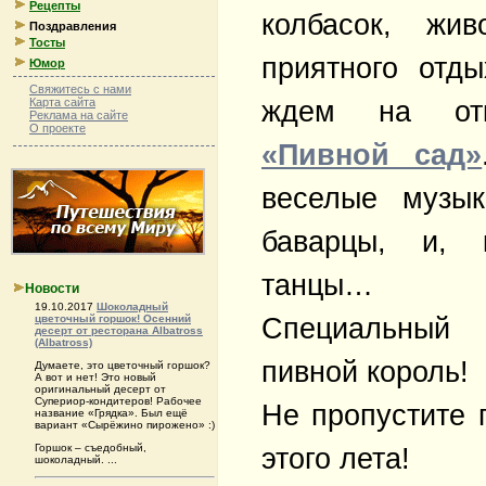
Рецепты
колбасок, жи
Поздравления
Тосты
приятного отд
Юмор
Свяжитесь с нами
ждем на отк
Карта сайта
Реклама на сайте
О проекте
«Пивной сад»
веселые музык
баварцы, и, к
танцы…
Новости
19.10.2017
Шоколадный
Специальный 
цветочный горшок! Осенний
десерт от ресторана Albatross
(Albatross)
пивной король!
Думаете, это цветочный горшок?
А вот и нет! Это новый
оригинальный десерт от
Супериор-кондитеров! Рабочее
Не пропустите 
название «Грядка». Был ещё
вариант «Сырёжино пирожено» :)
Горшок – съедобный,
этого лета!
шоколадный. ...