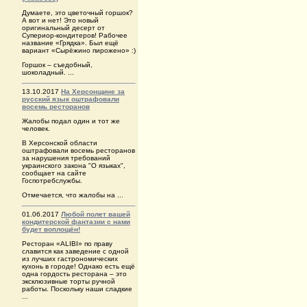
Думаете, это цветочный горшок?
А вот и нет! Это новый
оригинальный десерт от
Супериор-кондитеров! Рабочее
название «Грядка». Был ещё
вариант «Сырёжино пирожено» :)
Горшок – съедобный,
шоколадный. ...
13.10.2017
На Херсонщине за
русский язык оштрафовали
восемь ресторанов
Жалобы подал один и тот же
человек.
В Херсонской области
оштрафовали восемь ресторанов
за нарушения требований
украинского закона "О языках",
сообщает на сайте
Госпотребслужбы.
Отмечается, что жалобы на ...
01.06.2017
Любой полет вашей
кондитерской фантазии с нами
будет воплощён!
Ресторан «ALIBI» по праву
славится как заведение с одной
из лучших гастрономических
кухонь в городе! Однако есть ещё
одна гордость ресторана – это
эксклюзивные торты ручной
работы. Поскольку наши сладкие
...