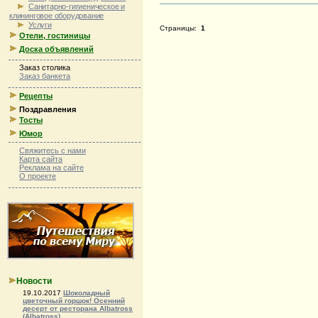
Санитарно-гигиеническое и
клининговое оборудование
Услуги
Страницы:
1
Отели, гостиницы
Доска объявлений
Заказ столика
Заказ банкета
Рецепты
Поздравления
Тосты
Юмор
Свяжитесь с нами
Карта сайта
Реклама на сайте
О проекте
Новости
19.10.2017
Шоколадный
цветочный горшок! Осенний
десерт от ресторана Albatross
(Albatross)