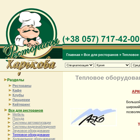
Главная
»
Все для ресторанов
»
Тепловое
Тепловое оборудова
Разделы
Рестораны
Кафе
АРК
Клубы
Пиццерии
Большой
Кейтеринг
широки
Все для ресторанов
позволя
Мебель
Посуда
Системы автоматизации
Системы видеонаблюдения
Звуковое оборудование
Тепловое оборудование
Холодильное оборудование