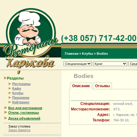
Главная
»
Клубы
»
Bodies
Bodies
Разделы
Рестораны
Описание
Отзывы
Кафе
Клубы
Пиццерии
Кейтеринг
Специализация:
ночной клуб,
Все для ресторанов
Месторасположение:
ХТЗ,
Отели, гостиницы
Адрес:
г. Харьков, пр.
Доска объявлений
Телефон:
764-30-10,
Заказ столика
Заказ банкета