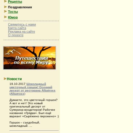
Рецепты
Поздравления
Тосты
Юмор
Свяжитесь с нами
Карта сайта
Реклама на сайте
О проекте
Новости
19.10.2017
Шоколадный
цветочный горшок! Осенний
десерт от ресторана Albatross
(Albatross)
Думаете, это цветочный горшок?
А вот и нет! Это новый
оригинальный десерт от
Супериор-кондитеров! Рабочее
название «Грядка». Был ещё
вариант «Сырёжино пирожено» :)
Горшок – съедобный,
шоколадный. ...