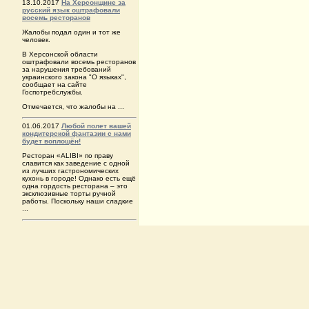
13.10.2017
На Херсонщине за
русский язык оштрафовали
восемь ресторанов
Жалобы подал один и тот же
человек.
В Херсонской области
оштрафовали восемь ресторанов
за нарушения требований
украинского закона "О языках",
сообщает на сайте
Госпотребслужбы.
Отмечается, что жалобы на ...
01.06.2017
Любой полет вашей
кондитерской фантазии с нами
будет воплощён!
Ресторан «ALIBI» по праву
славится как заведение с одной
из лучших гастрономических
кухонь в городе! Однако есть ещё
одна гордость ресторана – это
эксклюзивные торты ручной
работы. Поскольку наши сладкие
...