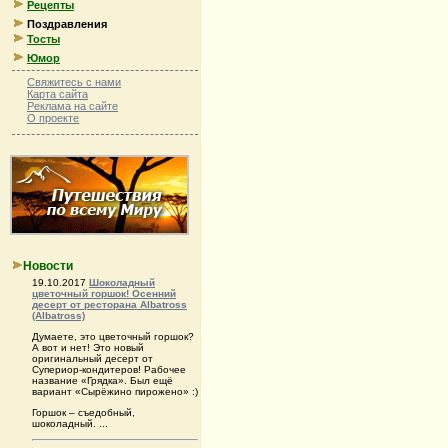
Рецепты
Поздравления
Тосты
Юмор
Свяжитесь с нами
Карта сайта
Реклама на сайте
О проекте
Новости
19.10.2017
Шоколадный
цветочный горшок! Осенний
десерт от ресторана Albatross
(Albatross)
Думаете, это цветочный горшок?
А вот и нет! Это новый
оригинальный десерт от
Супериор-кондитеров! Рабочее
название «Грядка». Был ещё
вариант «Сырёжино пирожено» :)
Горшок – съедобный,
шоколадный. ...