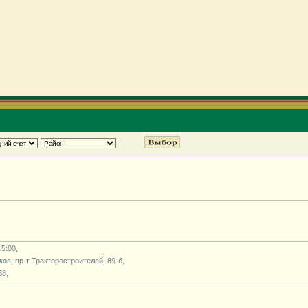
 5:00,
ьков, пр-т Тракторостроителей, 89-б,
53,