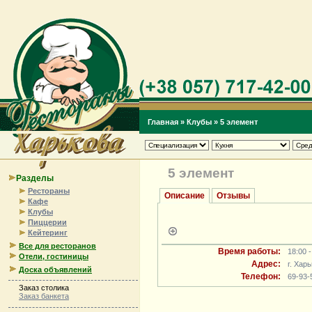
Главная
»
Клубы
»
5 элемент
5 элемент
Разделы
Рестораны
Описание
Отзывы
Кафе
Клубы
Пиццерии
Кейтеринг
Все для ресторанов
Время работы:
18:00 -
Отели, гостиницы
Адрес:
г. Хар
Доска объявлений
Телефон:
69-93-
Заказ столика
Заказ банкета