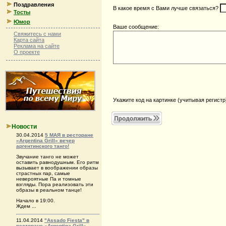
Поздравления
В какое время с Вами лучше связаться?
Тосты
Юмор
Ваше сообщение:
Свяжитесь с нами
Карта сайта
Реклама на сайте
О проекте
Укажите код на картинке (учитывая регистр
Новости
30.04.2014
5 МАЯ в ресторане
«Argentina Grill» вечер
аргентинского танго!
Звучание танго не может
оставить равнодушным. Его ритм
вызывает в воображении образы
страстных пар, самые
невероятные Па и томные
взгляды. Пора реализовать эти
образы в реальном танце!
Начало в 19:00.
Ждем ...
11.04.2014
"Аssado Fiesta" в
ресторане «Argentina Grill»