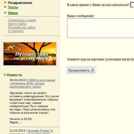
Поздравления
В какое время с Вами лучше связаться?
Тосты
Юмор
Ваше сообщение:
Свяжитесь с нами
Карта сайта
Реклама на сайте
О проекте
Укажите код на картинке (учитывая регистр
Новости
30.04.2014
5 МАЯ в ресторане
«Argentina Grill» вечер
аргентинского танго!
Звучание танго не может
оставить равнодушным. Его ритм
вызывает в воображении образы
страстных пар, самые
невероятные Па и томные
взгляды. Пора реализовать эти
образы в реальном танце!
Начало в 19:00.
Ждем ...
11.04.2014
"Аssado Fiesta" в
ресторане «Argentina Grill»