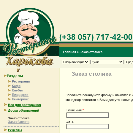
Главная
» Заказ столика
Заказ столика
Разделы
Рестораны
Кафе
Клубы
Пиццерии
Заполните пожалуйста форму и нажмите кно
Кейтеринг
менеджер свяжется с Вами для уточнения д
Все для ресторанов
Ваше имя:
*
Доска объявлений
Заказ столика
дата:
Заказ банкета
Рецепты