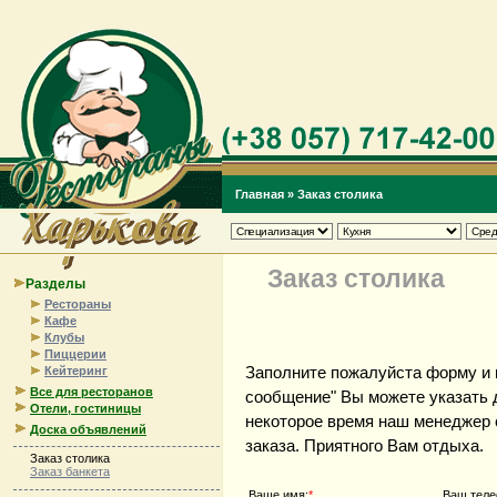
Главная
» Заказ столика
Заказ столика
Разделы
Рестораны
Кафе
Клубы
Пиццерии
Заполните пожалуйста форму и 
Кейтеринг
Все для ресторанов
сообщение" Вы можете указать 
Отели, гостиницы
некоторое время наш менеджер 
Доска объявлений
заказа. Приятного Вам отдыха.
Заказ столика
Заказ банкета
Ваше имя:
*
Ваш теле