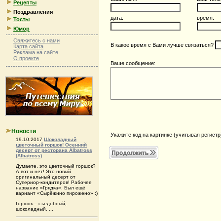
Рецепты
Поздравления
дата:
время:
Тосты
Юмор
Свяжитесь с нами
В какое время с Вами лучше связаться?
Карта сайта
Реклама на сайте
О проекте
Ваше сообщение:
Новости
Укажите код на картинке (учитывая регистр
19.10.2017
Шоколадный
цветочный горшок! Осенний
десерт от ресторана Albatross
(Albatross)
Думаете, это цветочный горшок?
А вот и нет! Это новый
оригинальный десерт от
Супериор-кондитеров! Рабочее
название «Грядка». Был ещё
вариант «Сырёжино пирожено» :)
Горшок – съедобный,
шоколадный. ...