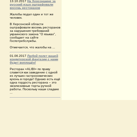
13.10.2017
На Херсонщине за
русский язык оштрафовали
восемь ресторанов
Жалобы подал один и тот же
человек.
В Херсонской области
оштрафовали восемь ресторанов
за нарушения требований
украинского закона "О языках",
сообщает на сайте
Госпотребслужбы.
Отмечается, что жалобы на ...
01.06.2017
Любой полет вашей
кондитерской фантазии с нами
будет воплощён!
Ресторан «ALIBI» по праву
славится как заведение с одной
из лучших гастрономических
кухонь в городе! Однако есть ещё
одна гордость ресторана – это
эксклюзивные торты ручной
работы. Поскольку наши сладкие
...