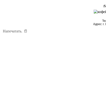
Г
Те
Адрес: г.
Напечатать.